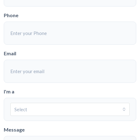
Phone
Email
I'm a
Select
Message