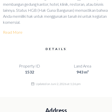
membangun gedung kantor, hotel, klinik, restoran, atau bisnis
lainnya. Status HGB (Hak Guna Bangunan) memastikan bahwa
Anda memiliki hak untuk menggunakan tanah ini untuk kegiatan
komersial.
Read More
DETAILS
Property ID
Land Area
1532
943 m²
Updated on Juni 2, 2026 at 1:26 pm
Address