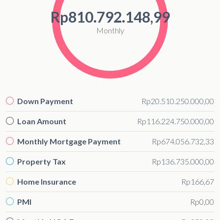
Rp810.792.148,99
Monthly
Down Payment
Rp20.510.250.000,00
Loan Amount
Rp116.224.750.000,00
Monthly Mortgage Payment
Rp674.056.732,33
Property Tax
Rp136.735.000,00
Home Insurance
Rp166,67
PMI
Rp0,00