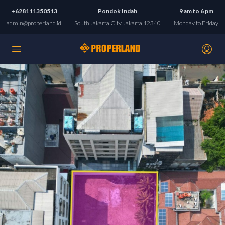
+628111350513
Pondok Indah
9 am to 6 pm
admin@properland.id
South Jakarta City, Jakarta 12340
Monday to Friday