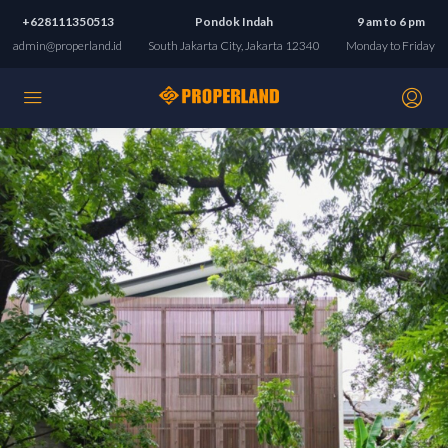
+628111350513
Pondok Indah
9 am to 6 pm
admin@properland.id
South Jakarta City, Jakarta 12340
Monday to Friday