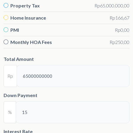
Property Tax
Rp65.000.000,00
Home Insurance
Rp166,67
PMI
Rp0,00
Monthly HOA Fees
Rp250,00
Total Amount
Rp
Down Payment
%
Interest Rate