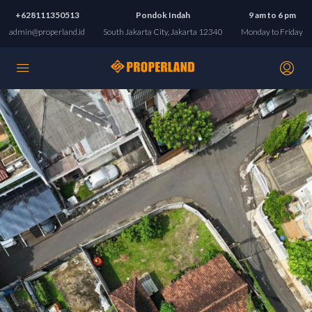
+628111350513
Pondok Indah
9 am to 6 pm
admin@properland.id
South Jakarta City, Jakarta 12340
Monday to Friday