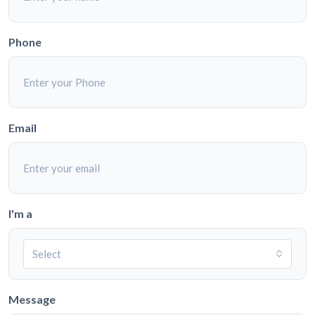
Phone
Email
I'm a
Select
Message