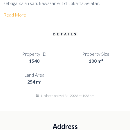
sebagai salah satu kawasan elit di Jakarta Selatan.
Read More
DETAILS
Property ID
Property Size
1540
100 m²
Land Area
254 m²
Updated on Mei 31, 2026 at 1:26 pm
Address