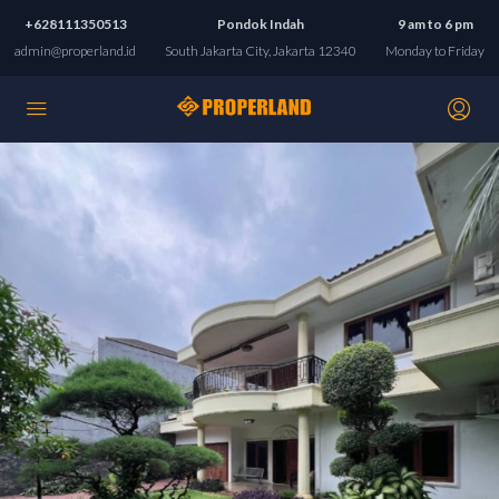
+628111350513
Pondok Indah
9 am to 6 pm
admin@properland.id
South Jakarta City, Jakarta 12340
Monday to Friday