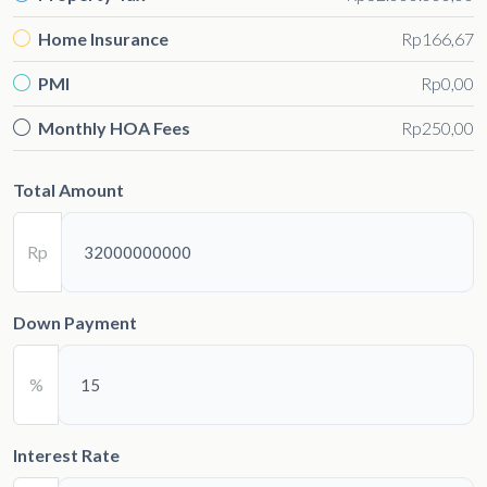
Home Insurance
Rp166,67
PMI
Rp0,00
Monthly HOA Fees
Rp250,00
Total Amount
Rp
Down Payment
%
Interest Rate