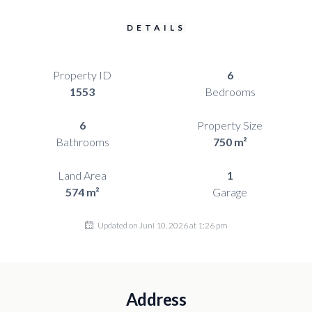
DETAILS
Property ID
6
1553
Bedrooms
6
Property Size
Bathrooms
750 m²
Land Area
1
574 m²
Garage
Updated on Juni 10, 2026 at 1:26 pm
Address