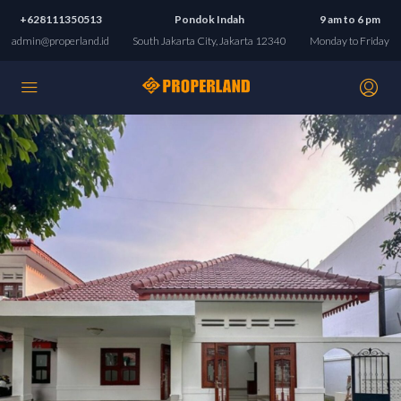
+628111350513
Pondok Indah
9 am to 6 pm
admin@properland.id
South Jakarta City, Jakarta 12340
Monday to Friday