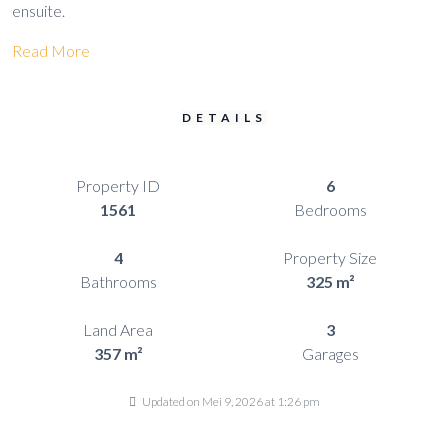
ensuite.
Read More
DETAILS
Property ID
6
1561
Bedrooms
4
Property Size
Bathrooms
325 m²
Land Area
3
357 m²
Garages
Updated on Mei 9, 2026 at 1:26 pm