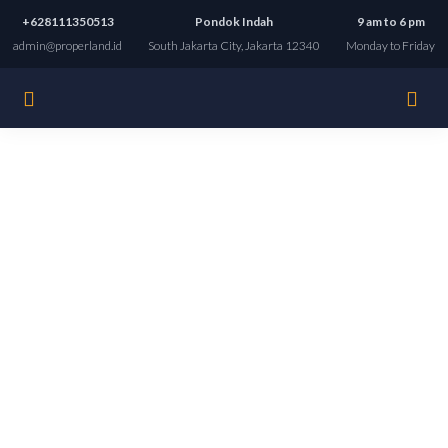
+628111350513
Pondok Indah
9 am to 6 pm
admin@properland.id
South Jakarta City, Jakarta 12340
Monday to Friday