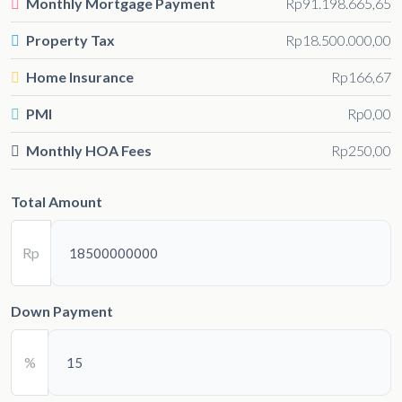
Monthly Mortgage Payment
Rp91.198.665,65
Property Tax
Rp18.500.000,00
Home Insurance
Rp166,67
PMI
Rp0,00
Monthly HOA Fees
Rp250,00
Total Amount
Rp
Down Payment
%