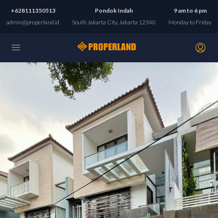
+628111350513
Pondok Indah
9 am to 6 pm
admin@properland.id
South Jakarta City, Jakarta 12340
Monday to Friday