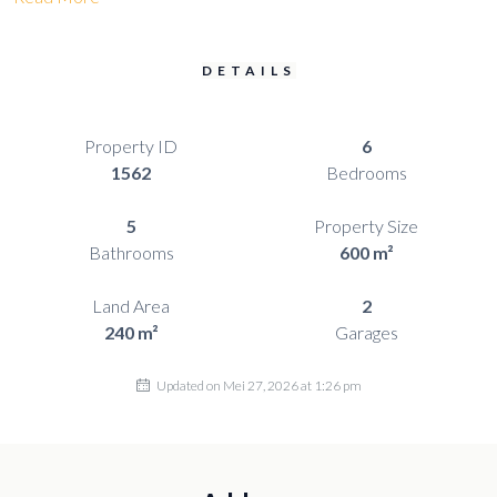
DETAILS
Property ID
6
1562
Bedrooms
5
Property Size
Bathrooms
600 m²
Land Area
2
240 m²
Garages
Updated on Mei 27, 2026 at 1:26 pm