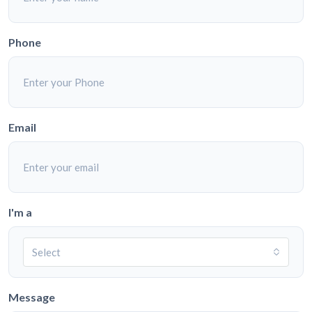
Phone
Email
I'm a
Select
Message