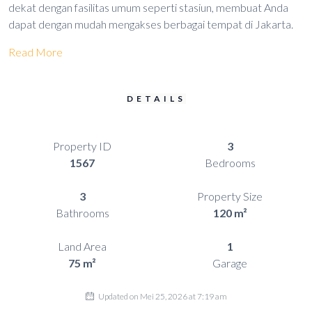
dekat dengan fasilitas umum seperti stasiun, membuat Anda
dapat dengan mudah mengakses berbagai tempat di Jakarta.
Read More
DETAILS
Property ID
3
1567
Bedrooms
3
Property Size
Bathrooms
120 m²
Land Area
1
75 m²
Garage
Updated on Mei 25, 2026 at 7:19 am