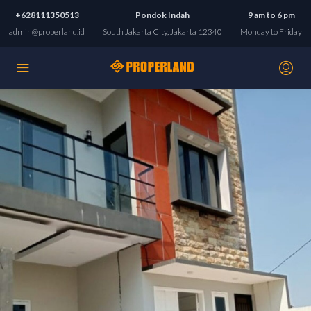
+628111350513
Pondok Indah
9 am to 6 pm
admin@properland.id
South Jakarta City, Jakarta 12340
Monday to Friday