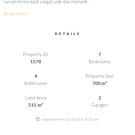
rumah ini menjadi sangat unik dan menarik.
Read More
DETAILS
Property ID
7
1578
Bedrooms
4
Property Size
Bathrooms
700 m²
Land Area
2
515 m²
Garages
Updated on Mei 22, 2026 at 10:20 am