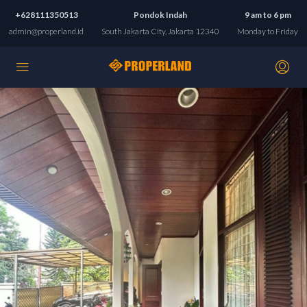
+628111350513
Pondok Indah
9 am to 6 pm
admin@properland.id
South Jakarta City, Jakarta 12340
Monday to Friday