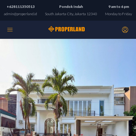
+628111350513
Pondok Indah
9 am to 6 pm
admin@properland.id
South Jakarta City, Jakarta 12340
Monday to Friday