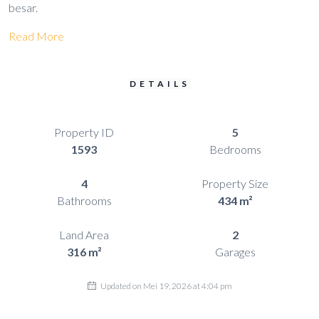
besar.
Read More
DETAILS
Property ID
5
1593
Bedrooms
4
Property Size
Bathrooms
434 m²
Land Area
2
316 m²
Garages
Updated on Mei 19, 2026 at 4:04 pm