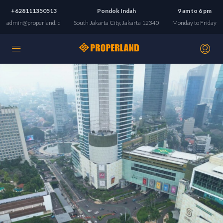
+628111350513
Pondok Indah
9 am to 6 pm
admin@properland.id
South Jakarta City, Jakarta 12340
Monday to Friday