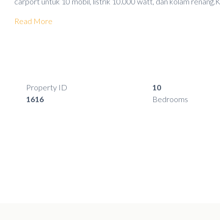
carport untuk 10 mobil, listrik 10.000 watt, dan kolam renang.
Read More
Property ID
10
1616
Bedrooms