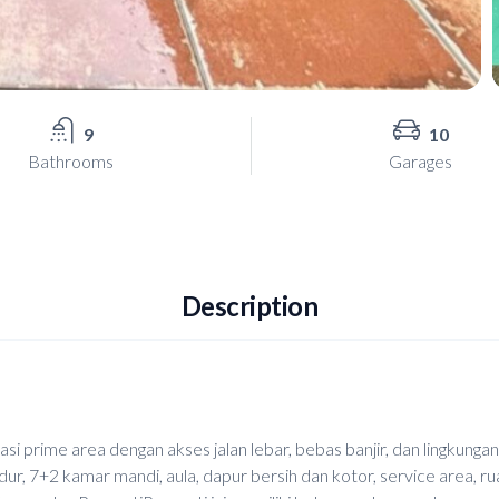
9
10
Bathrooms
Garages
Description
si prime area dengan akses jalan lebar, bebas banjir, dan lingkunga
ur, 7+2 kamar mandi, aula, dapur bersih dan kotor, service area, r