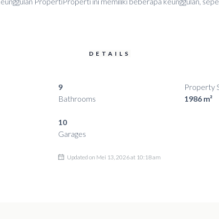
Keunggulan PropertiProperti ini memiliki beberapa keunggulan, sepe
DETAILS
9
Property 
Bathrooms
1986 m²
10
Garages
Updated on Mei 13, 2026 at 10:18 am