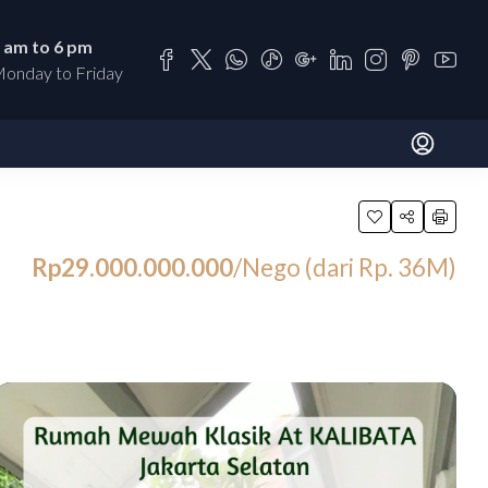
 am to 6 pm
onday to Friday
Rp29.000.000.000
/Nego (dari Rp. 36M)