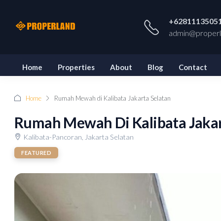
+6281113505
admin@properl
Home
Properties
About
Blog
Contact
Home
Rumah Mewah di Kalibata Jakarta Selatan
Rumah Mewah Di Kalibata Jakar
Kalibata-Pancoran, Jakarta Selatan
FEATURED