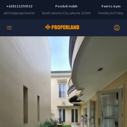
+628111350513
Pondok Indah
9 am to 6 pm
admin@properland.id
South Jakarta City, Jakarta 12340
Monday to Friday