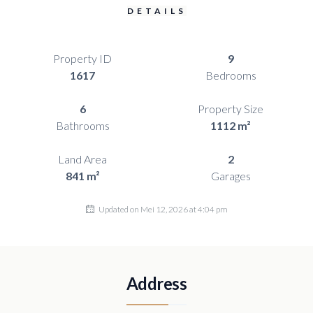
DETAILS
Property ID
9
1617
Bedrooms
6
Property Size
Bathrooms
1112 m²
Land Area
2
841 m²
Garages
Updated on Mei 12, 2026 at 4:04 pm
Address