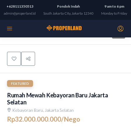
+628111350513
Pondok Indah
9 am to 6 pm
admin@properland.id
South Jakarta City, Jakarta 12340
Monday to Friday
10
FEATURED
Rumah Mewah Kebayoran Baru Jakarta
Selatan
Kebayoran Baru, Jakarta Selatan
Rp32.000.000.000
/Nego