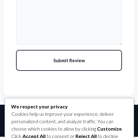
Submit Review
We respect your privacy
Cookies help us improve your experience, deliver
© Griya Tama Properland - All rights reserved
personalized content, and analyze traffic. You can
choose which cookies to allow by clicking
Customize
.
Click
Accept All
to consent or
Reject All
to decline