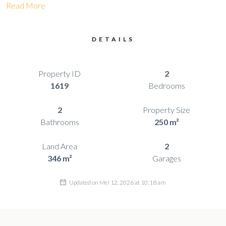
Read More
DETAILS
Property ID
2
1619
Bedrooms
2
Property Size
Bathrooms
250 m²
Land Area
2
346 m²
Garages
Updated on Mei 12, 2026 at 10:18 am