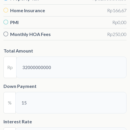
Home Insurance
Rp166,67
PMI
Rp0,00
Monthly HOA Fees
Rp250,00
Total Amount
Rp
Down Payment
%
Interest Rate