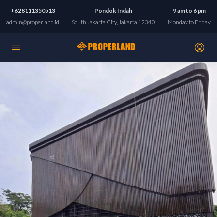
+628111350513
Pondok Indah
9 am to 6 pm
admin@properland.id
South Jakarta City, Jakarta 12340
Monday to Friday