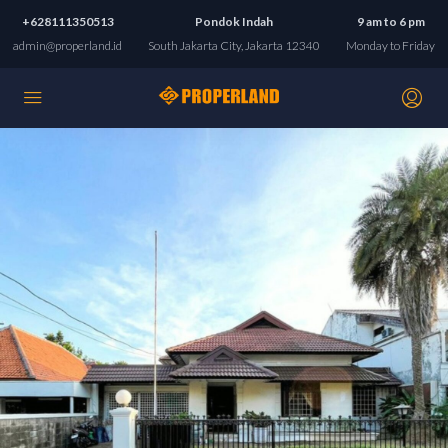
+628111350513
Pondok Indah
9 am to 6 pm
admin@properland.id
South Jakarta City, Jakarta 12340
Monday to Friday