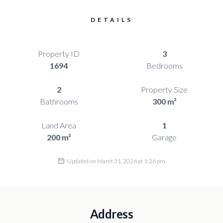
DETAILS
Property ID
3
1694
Bedrooms
2
Property Size
Bathrooms
300 m²
Land Area
1
200 m²
Garage
Updated on Maret 31, 2026 at 1:26 pm
Address