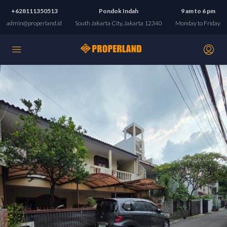
+628111350513
Pondok Indah
9 am to 6 pm
admin@properland.id
South Jakarta City, Jakarta 12340
Monday to Friday