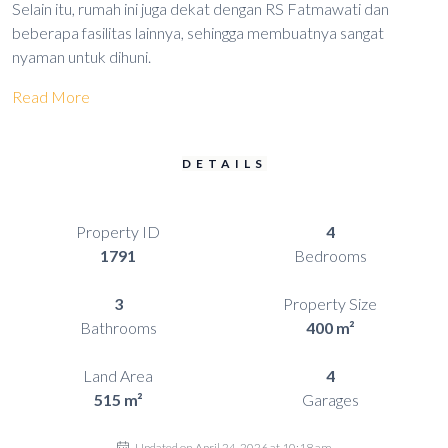
Selain itu, rumah ini juga dekat dengan RS Fatmawati dan
beberapa fasilitas lainnya, sehingga membuatnya sangat
nyaman untuk dihuni.
Read More
DETAILS
Property ID
4
1791
Bedrooms
3
Property Size
Bathrooms
400 m²
Land Area
4
515 m²
Garages
Updated on April 24, 2026 at 10:18 am