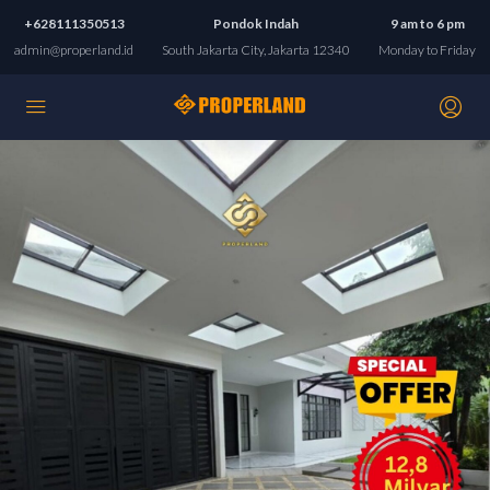
+628111350513
Pondok Indah
9 am to 6 pm
admin@properland.id
South Jakarta City, Jakarta 12340
Monday to Friday