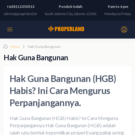
+628111350513
Pondok Indah
9 am to 6 pm
admin@properland.id
South Jakarta City, Jakarta 12340
Monday to Friday
Home
Hak Guna Bangunan
Hak Guna Bangunan
Hak Guna Bangunan (HGB)
Habis? Ini Cara Mengurus
Perpanjangannya.
Hak Guna Bangunan (HGB) Habis? Ini Cara Mengurus
Perpanjangannya Hak Guna Bangunan (HGB) adalah
salah satu bentuk kepemilikan properti yang paling sering