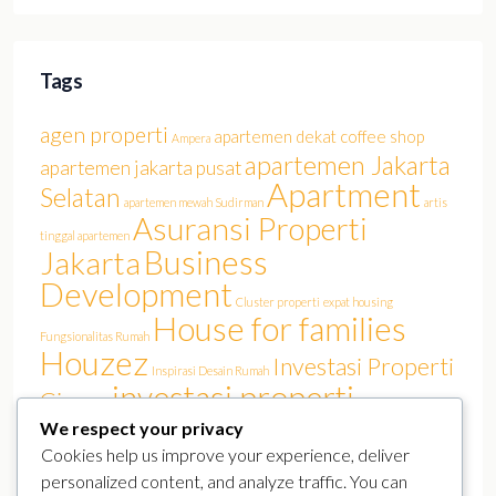
Tags
agen properti
apartemen dekat coffee shop
Ampera
apartemen Jakarta
apartemen jakarta pusat
Apartment
Selatan
apartemen mewah Sudirman
artis
Asuransi Properti
tinggal apartemen
Business
Jakarta
Development
Cluster properti
expat housing
House for families
Fungsionalitas Rumah
Houzez
Investasi Properti
Inspirasi Desain Rumah
investasi properti
Cinere
Jakarta
We respect your privacy
investasi rumah
Jakarta Barat
Jakarta film
Jakarta real estate
Cookies help us improve your experience, deliver
Luxury
KPR Jakarta
lokasi strategis
Kemang
personalized content, and analyze traffic. You can