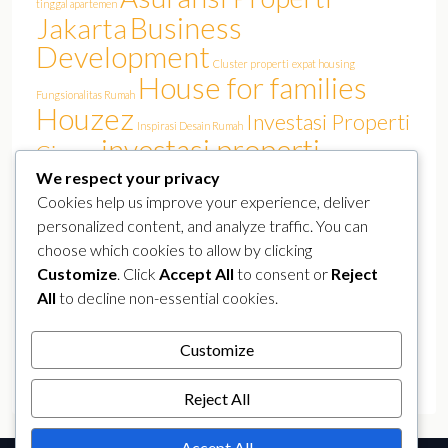
tinggal apartemen
Business
Jakarta
Development
Cluster properti
expat housing
House for families
Fungsionalitas Rumah
Houzez
Investasi Properti
Inspirasi Desain Rumah
investasi properti
Cinere
Jakarta
We respect your privacy
investasi rumah
Jakarta Barat
Jakarta film
Jakarta real estate
Cookies help us improve your experience, deliver
Luxury
KPR Jakarta
lokasi strategis
Kemang
personalized content, and analyze traffic. You can
pasar properti
perumahan Jakarta Selatan
perumahan elit
choose which cookies to allow by clicking
Properland
Properti Mewah Jakarta
Properti Jakarta Selatan
Customize
. Click
Accept All
to consent or
Reject
Real Estate
All
to decline non-essential cookies.
real estate jakarta
public figure residence
Rumah Artis Cinere
real estate Sudirman
Rumah Arsitek
rumah canggih
Customize
rumah Jakarta
rumah murah
smart home
Selebriti Tinggal Cinere
Tren Hunian Artis
YouTuber
Reject All
Accept All