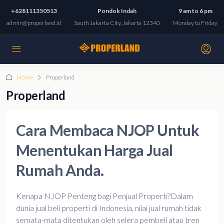
+628111350513
Pondok Indah
9 am to 6 pm
admin@properland.id
South Jakarta City, Jakarta 12340
Monday to Friday
Home
Properland
Properland
Cara Membaca NJOP Untuk
Menentukan Harga Jual
Rumah Anda.
Kenapa NJOP Penteng bagi Penjual Properti?Dalam
dunia jual beli properti di Indonesia, nilai jual rumah tidak
semata-mata ditentukan oleh selera pembeli atau tren