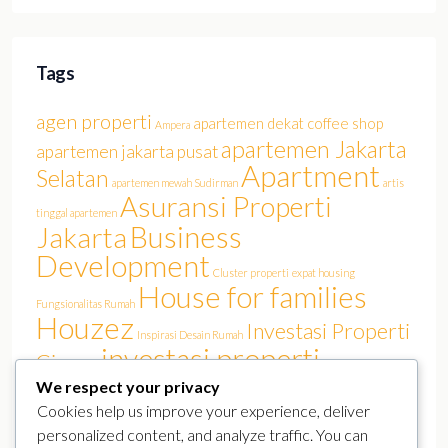
Tags
agen properti
apartemen dekat coffee shop
Ampera
apartemen Jakarta
apartemen jakarta pusat
Apartment
Selatan
apartemen mewah Sudirman
artis
Asuransi Properti
tinggal apartemen
Business
Jakarta
Development
Cluster properti
expat housing
House for families
Fungsionalitas Rumah
Houzez
Investasi Properti
Inspirasi Desain Rumah
investasi properti
Cinere
Jakarta
We respect your privacy
investasi rumah
Jakarta Barat
Jakarta film
Jakarta real estate
Cookies help us improve your experience, deliver
Luxury
KPR Jakarta
lokasi strategis
Kemang
personalized content, and analyze traffic. You can