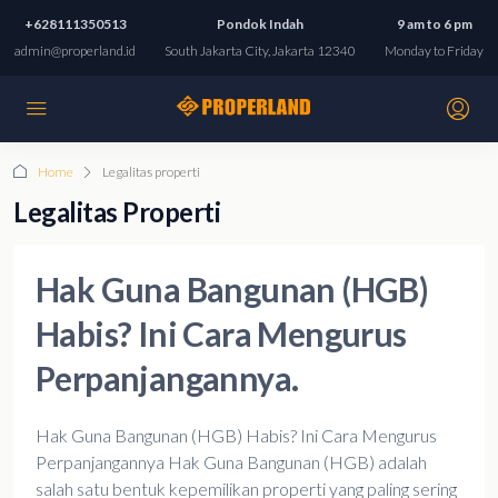
+628111350513
Pondok Indah
9 am to 6 pm
admin@properland.id
South Jakarta City, Jakarta 12340
Monday to Friday
Home
Legalitas properti
Legalitas Properti
Hak Guna Bangunan (HGB)
Habis? Ini Cara Mengurus
Perpanjangannya.
Hak Guna Bangunan (HGB) Habis? Ini Cara Mengurus
Perpanjangannya Hak Guna Bangunan (HGB) adalah
salah satu bentuk kepemilikan properti yang paling sering