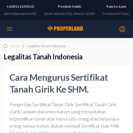
+628111350513
Pondok Indah
9 am to 6 pm
admin@properland.id
South Jakarta City, Jakarta 12340
Monday to Friday
Home
Legalitas Tanah Indonesia
Legalitas Tanah Indonesia
Cara Mengurus Sertifikat
Tanah Girik Ke SHM.
Pengertian Sertifikat Tanah Girik Sertifikat Tanah Girik
(Girik) adalah dokumen hukum yang menyatakan
kepemilikan tanah atas nama satu orang atau beberapa
orang, namun belum diubah menjadi Sertifikat Hak Milik
(SHM). Tanah girik biasanya masih dalam status