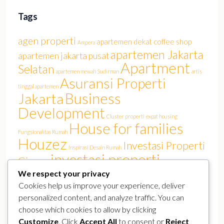
Tags
agen properti
apartemen dekat coffee shop
Ampera
apartemen Jakarta
apartemen jakarta pusat
Apartment
Selatan
apartemen mewah Sudirman
artis
Asuransi Properti
tinggal apartemen
Business
Jakarta
Development
Cluster properti
expat housing
House for families
Fungsionalitas Rumah
Houzez
Investasi Properti
Inspirasi Desain Rumah
investasi properti
Cinere
Jakarta
We respect your privacy
investasi rumah
Jakarta Barat
Jakarta film
Jakarta real estate
Cookies help us improve your experience, deliver
Luxury
KPR Jakarta
lokasi strategis
Kemang
personalized content, and analyze traffic. You can
pasar properti
perumahan Jakarta Selatan
perumahan elit
choose which cookies to allow by clicking
Properland
Properti Mewah Jakarta
Properti Jakarta Selatan
Customize
. Click
Accept All
to consent or
Reject