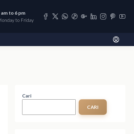
 am to 6 pm
onday to Friday
Cari
CARI