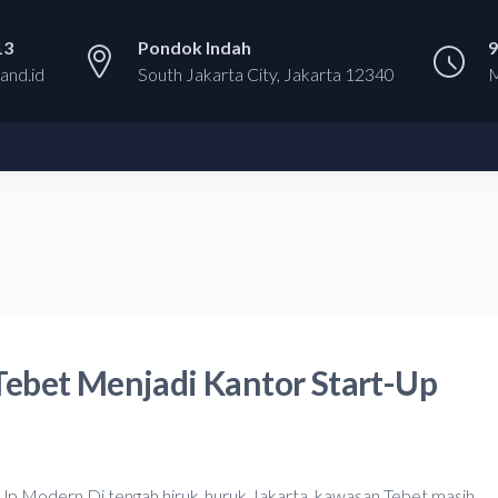
13
Pondok Indah
9
and.id
South Jakarta City, Jakarta 12340
M
ebet Menjadi Kantor Start-Up
Up Modern Di tengah hiruk‑huruk Jakarta, kawasan Tebet masih