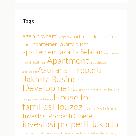
Tags
agen properti
apartemen dekat coffee
Ampera
apartemen jakarta pusat
shop
apartemen Jakarta Selatan
apartemen
Apartment
mewah Sudirman
artis tinggal
Asuransi Properti
apartemen
Business
Jakarta
Development
Cluster properti
expat housing
House for
Fungsionalitas Rumah
families
Houzez
Inspirasi Desain Rumah
Investasi Properti Cinere
investasi properti Jakarta
investasi rumah
Jakarta Barat
Jakarta film
Jakarta real estate
Kemang