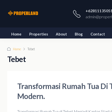
+6281113505
admin@properl
Home
Properties
About
Blog
Contact
Home
Tebet
Tebet
Transformasi Rumah Tua Di T
Modern.
Transformasi Rumah Tua di Tebet Menjadi Kantor Start-