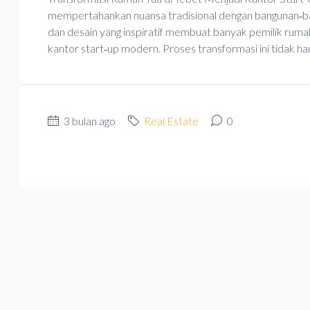
mempertahankan nuansa tradisional dengan bangunan‑ban
dan desain yang inspiratif membuat banyak pemilik rum
kantor start‑up modern. Proses transformasi ini tidak han
3 bulan ago
Real Estate
0