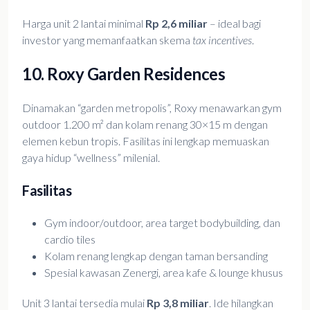
Harga unit 2 lantai minimal
Rp 2,6 miliar
– ideal bagi
investor yang memanfaatkan skema
tax incentives
.
10. Roxy Garden Residences
Dinamakan “garden metropolis”, Roxy menawarkan gym
outdoor 1.200 m² dan kolam renang 30×15 m dengan
elemen kebun tropis. Fasilitas ini lengkap memuaskan
gaya hidup “wellness” milenial.
Fasilitas
Gym indoor/outdoor, area target bodybuilding, dan
cardio tiles
Kolam renang lengkap dengan taman bersanding
Spesial kawasan Zenergi, area kafe & lounge khusus
Unit 3 lantai tersedia mulai
Rp 3,8 miliar
. Ide hilangkan