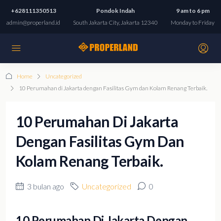
+628111350513
Pondok Indah
9 am to 6 pm
admin@properland.id
South Jakarta City, Jakarta 12340
Monday to Friday
Home
Uncategorized
10 Perumahan di Jakarta dengan Fasilitas Gym dan Kolam Renang Terbaik.
10 Perumahan Di Jakarta
Dengan Fasilitas Gym Dan
Kolam Renang Terbaik.
3 bulan ago
Uncategorized
0
10 Perumahan Di Jakarta Dengan