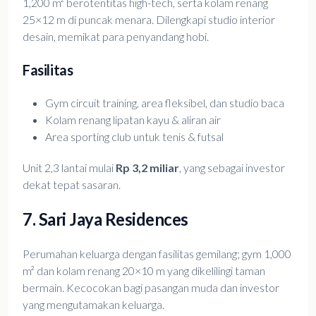
1,200 m² berotentitas high-tech, serta kolam renang
25×12 m di puncak menara. Dilengkapi studio interior
desain, memikat para penyandang hobi.
Fasilitas
Gym circuit training, area fleksibel, dan studio baca
Kolam renang lipatan kayu & aliran air
Area sporting club untuk tenis & futsal
Unit 2,3 lantai mulai
Rp 3,2 miliar
, yang sebagai investor
dekat tepat sasaran.
7. Sari Jaya Residences
Perumahan keluarga dengan fasilitas gemilang; gym 1,000
m² dan kolam renang 20×10 m yang dikelilingi taman
bermain. Kecocokan bagi pasangan muda dan investor
yang mengutamakan keluarga.