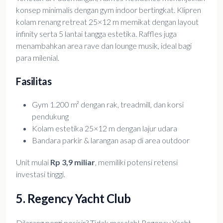
konsep minimalis dengan gym indoor bertingkat. Klipren
kolam renang retreat 25×12 m memikat dengan layout
infinity serta 5 lantai tangga estetika. Raffles juga
menambahkan area rave dan lounge musik, ideal bagi
para milenial.
Fasilitas
Gym 1.200 m² dengan rak, treadmill, dan korsi
pendukung
Kolam estetika 25×12 m dengan lajur udara
Bandara parkir & larangan asap di area outdoor
Unit mulai
Rp 3,9 miliar
, memiliki potensi retensi
investasi tinggi.
5. Regency Yacht Club
Dilarang pergi pesisir? Tidak masalah! Regency Yacht