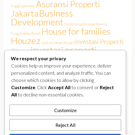
Asuransi Properti
tinggal apartemen
Business
Jakarta
Development
Cluster properti
expat housing
House for families
Fungsionalitas Rumah
Houzez
Investasi Properti
Inspirasi Desain Rumah
investasi properti
Cinere
Jakarta
We respect your privacy
investasi rumah
Jakarta Barat
Jakarta film
Jakarta real estate
Cookies help us improve your experience, deliver
Luxury
KPR Jakarta
lokasi strategis
Kemang
personalized content, and analyze traffic. You can
pasar properti
perumahan Jakarta Selatan
perumahan elit
choose which cookies to allow by clicking
Properland
Properti Mewah Jakarta
Properti Jakarta Selatan
Customize
. Click
Accept All
to consent or
Reject
Real Estate
All
to decline non-essential cookies.
real estate jakarta
public figure residence
Rumah Artis Cinere
real estate Sudirman
Rumah Arsitek
rumah canggih
Customize
rumah Jakarta
rumah murah
smart home
Selebriti Tinggal Cinere
Tren Hunian Artis
YouTuber
Reject All