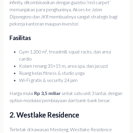
infinity, dikombinasikan dengan gazebo ‘red carpet’
memanjakan para penghuninya. Akses ke
Jalan
Diponegoro
dan
JKR
membuatnya sangat strategis bagi
pekerja kantoran maupun investor.
Fasilitas
Gym 1.200 m², treadmill, squat racks, dan area
cardio
Kolam renang 35×15 m, area spa, dan jacuzzi
Ruang kelas fitness & studio yoga
Wi-Fi gratis & security 24 jam
Harga mulai
Rp 3,5 miliar
untuk satu unit 3 lantai, dengan
option modulasi pembiayaan dari bank-bank besar.
2. Westlake Residence
Terletak di kawasan Menteng, Westlake Residence