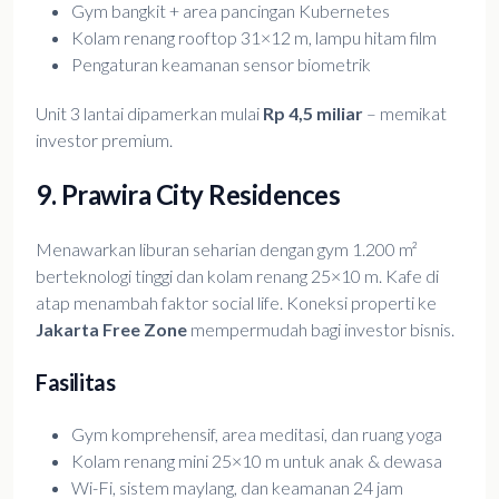
Gym bangkit + area pancingan Kubernetes
Kolam renang rooftop 31×12 m, lampu hitam film
Pengaturan keamanan sensor biometrik
Unit 3 lantai dipamerkan mulai
Rp 4,5 miliar
– memikat
investor premium.
9. Prawira City Residences
Menawarkan liburan seharian dengan gym 1.200 m²
berteknologi tinggi dan kolam renang 25×10 m. Kafe di
atap menambah faktor social life. Koneksi properti ke
Jakarta Free Zone
mempermudah bagi investor bisnis.
Fasilitas
Gym komprehensif, area meditasi, dan ruang yoga
Kolam renang mini 25×10 m untuk anak & dewasa
Wi-Fi, sistem maylang, dan keamanan 24 jam