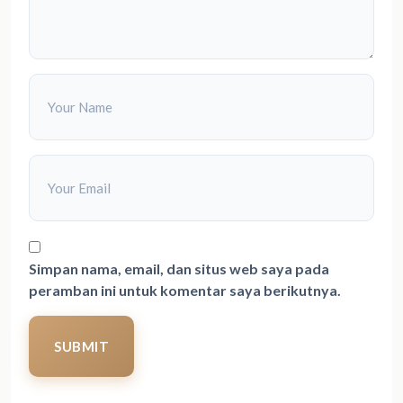
Simpan nama, email, dan situs web saya pada
peramban ini untuk komentar saya berikutnya.
SUBMIT