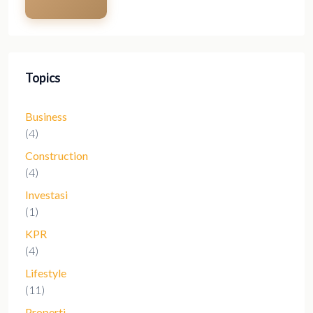
Topics
Business
(4)
Construction
(4)
Investasi
(1)
KPR
(4)
Lifestyle
(11)
Properti