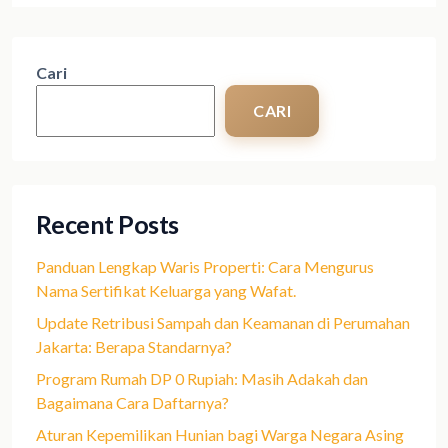
Cari
CARI
Recent Posts
Panduan Lengkap Waris Properti: Cara Mengurus
Nama Sertifikat Keluarga yang Wafat.
Update Retribusi Sampah dan Keamanan di Perumahan
Jakarta: Berapa Standarnya?
Program Rumah DP 0 Rupiah: Masih Adakah dan
Bagaimana Cara Daftarnya?
Aturan Kepemilikan Hunian bagi Warga Negara Asing