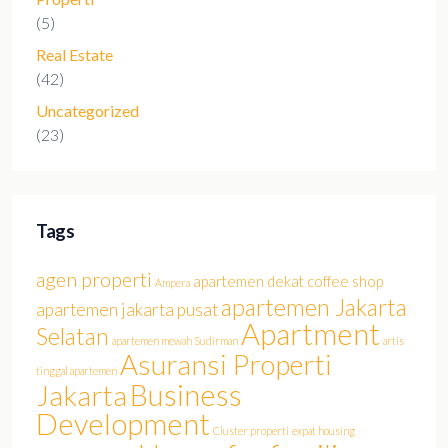
(5)
Real Estate
(42)
Uncategorized
(23)
Tags
agen properti
apartemen dekat coffee shop
Ampera
apartemen Jakarta
apartemen jakarta pusat
Apartment
Selatan
apartemen mewah Sudirman
artis
Asuransi Properti
tinggal apartemen
Business
Jakarta
Development
Cluster properti
expat housing