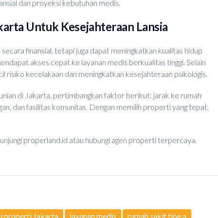
ansial dan proyeksi kebutuhan medis.
karta Untuk Kesejahteraan Lansia
secara finansial, tetapi juga dapat meningkatkan kualitas hidup
 mendapat akses cepat ke layanan medis berkualitas tinggi. Selain
il risiko kecelakaan dan meningkatkan kesejahteraan psikologis.
an di Jakarta, pertimbangkan faktor berikut: jarak ke rumah
ngan, dan fasilitas komunitas. Dengan memilih properti yang tepat,
 kunjungi properland.id atau hubungi agen properti terpercaya.
i properti Jakarta
layanan medis
rumah sakit tipe a