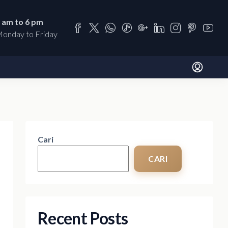
 am to 6 pm
onday to Friday
Cari
CARI
Recent Posts