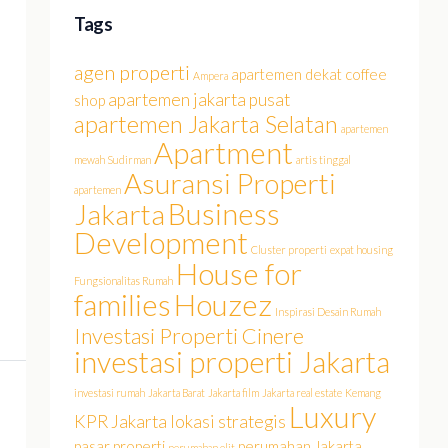
Tags
agen properti
apartemen dekat coffee
Ampera
apartemen jakarta pusat
shop
apartemen Jakarta Selatan
apartemen
Apartment
mewah Sudirman
artis tinggal
Asuransi Properti
apartemen
Business
Jakarta
Development
Cluster properti
expat housing
House for
Fungsionalitas Rumah
families
Houzez
Inspirasi Desain Rumah
Investasi Properti Cinere
investasi properti Jakarta
investasi rumah
Jakarta Barat
Jakarta film
Jakarta real estate
Kemang
Luxury
KPR Jakarta
lokasi strategis
pasar properti
perumahan Jakarta
perumahan elit