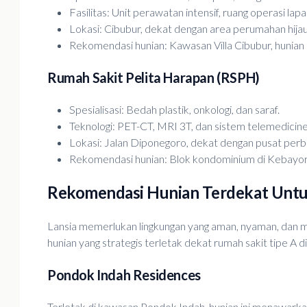
Fasilitas: Unit perawatan intensif, ruang operasi lap
Lokasi: Cibubur, dekat dengan area perumahan hijau
Rekomendasi hunian: Kawasan Villa Cibubur, hunian
Rumah Sakit Pelita Harapan (RSPH)
Spesialisasi: Bedah plastik, onkologi, dan saraf.
Teknologi: PET-CT, MRI 3T, dan sistem telemedicine
Lokasi: Jalan Diponegoro, dekat dengan pusat perb
Rekomendasi hunian: Blok kondominium di Kebayoran
Rekomendasi Hunian Terdekat Untu
Lansia memerlukan lingkungan yang aman, nyaman, dan mu
hunian yang strategis terletak dekat rumah sakit tipe A di
Pondok Indah Residences
Terletak di kawasan Pondok Indah, hunian ini menawarkan