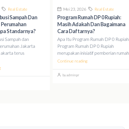
Real Estate
Mei 23, 2026
Real Estate
ibusi Sampah Dan
Program Rumah DP 0 Rupiah:
 Perumahan
Masih Adakah Dan Bagaimana
apa Standarnya?
Cara Daftarnya?
usi Sampah dan
Apa Itu Program Rumah DP 0 Rupiah
erumahan Jakarta
Program Rumah DP 0 Rupiah
akarta terus
merupakan inisiatif pemberian rumah.
Continue reading
g
by adminpr