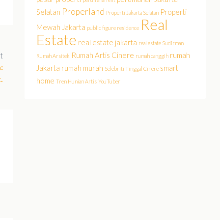
Properland
Selatan
Properti
Properti Jakarta Selatan
Real
Mewah Jakarta
public figure residence
Estate
real estate jakarta
real estate Sudirman
t
Rumah Artis Cinere
rumah
Rumah Arsitek
rumah canggih
:
Jakarta
rumah murah
smart
Selebriti Tinggal Cinere
.
home
Tren Hunian Artis
YouTuber