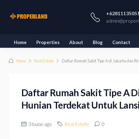
+6281113505
admin@properl
Home
Properties
About
Blog
Contact
Home
Real Estate
Daftar Rumah Sakit Tipe A di Jakarta dan R
Daftar Rumah Sakit Tipe A D
Hunian Terdekat Untuk Lansi
3 bulan ago
Real Estate
0