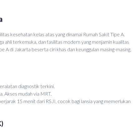
a
litas kesehatan kelas atas yang dinamai Rumah Sakit Tipe A.
a ahli terkemuka, dan fasilitas modern yang menjamin kualitas
pe A di Jakarta beserta ciri khas dan keunggulan masing-masing.
ralatan diagnostik terkini.
rta. Akses mudah via MRT.
erjarak 15 menit dari RSJI, cocok bagi lansia yang memerlukan
K)