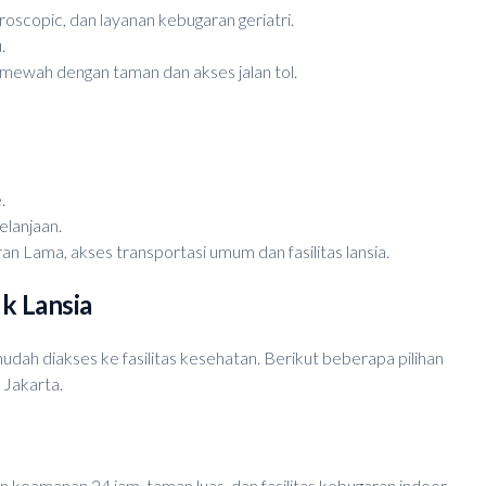
aroscopic, dan layanan kebugaran geriatri.
.
 mewah dengan taman dan akses jalan tol.
.
elanjaan.
 Lama, akses transportasi umum dan fasilitas lansia.
k Lansia
dah diakses ke fasilitas kesehatan. Berikut beberapa pilihan
 Jakarta.
 keamanan 24 jam, taman luas, dan fasilitas kebugaran indoor.