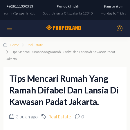
+628111350513
Pondok Indah
9 am to 6 pm
admin@properland.id
South Jakarta City, Jakarta 12340
Monday to Friday
Home
Real Estate
Tips Mencari Rumah yang Ramah Difabel dan Lansia di Kawasan Padat
Jakarta.
Tips Mencari Rumah Yang
Ramah Difabel Dan Lansia Di
Kawasan Padat Jakarta.
3 bulan ago
Real Estate
0