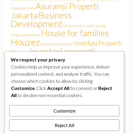
Asuransi Properti
tinggal apartemen
Business
Jakarta
Development
Cluster properti
expat housing
House for families
Fungsionalitas Rumah
Houzez
Investasi Properti
Inspirasi Desain Rumah
investasi properti
Cinere
Jakarta
We respect your privacy
investasi rumah
Jakarta Barat
Jakarta film
Jakarta real estate
Cookies help us improve your experience, deliver
Luxury
KPR Jakarta
lokasi strategis
Kemang
personalized content, and analyze traffic. You can
pasar properti
perumahan Jakarta Selatan
perumahan elit
choose which cookies to allow by clicking
Properland
Properti Mewah Jakarta
Properti Jakarta Selatan
Customize
. Click
Accept All
to consent or
Reject
Real Estate
All
to decline non-essential cookies.
real estate jakarta
public figure residence
Rumah Artis Cinere
real estate Sudirman
Rumah Arsitek
rumah canggih
Customize
rumah Jakarta
rumah murah
smart home
Selebriti Tinggal Cinere
Tren Hunian Artis
YouTuber
Reject All