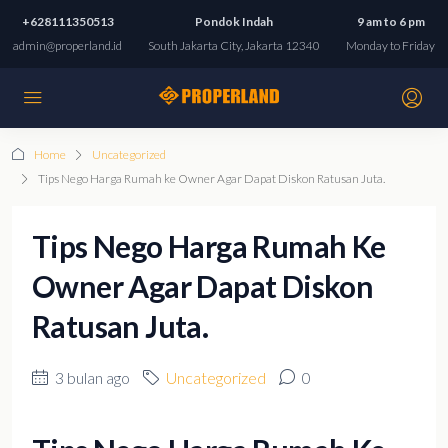
+628111350513
Pondok Indah
9 am to 6 pm
admin@properland.id
South Jakarta City, Jakarta 12340
Monday to Friday
Home
Uncategorized
Tips Nego Harga Rumah ke Owner Agar Dapat Diskon Ratusan Juta.
Tips Nego Harga Rumah Ke
Owner Agar Dapat Diskon
Ratusan Juta.
3 bulan ago
Uncategorized
0