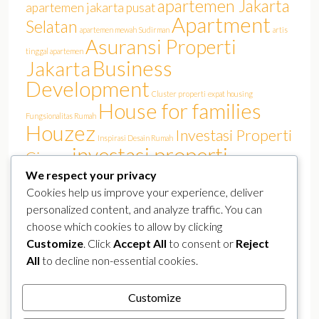
apartemen Jakarta
apartemen jakarta pusat
Apartment
Selatan
apartemen mewah Sudirman
artis
Asuransi Properti
tinggal apartemen
Business
Jakarta
Development
Cluster properti
expat housing
House for families
Fungsionalitas Rumah
Houzez
Investasi Properti
Inspirasi Desain Rumah
investasi properti
Cinere
Jakarta
We respect your privacy
investasi rumah
Jakarta Barat
Jakarta film
Jakarta real estate
Cookies help us improve your experience, deliver
Luxury
KPR Jakarta
lokasi strategis
Kemang
personalized content, and analyze traffic. You can
pasar properti
perumahan Jakarta Selatan
perumahan elit
choose which cookies to allow by clicking
Properland
Properti Mewah Jakarta
Properti Jakarta Selatan
Customize
. Click
Accept All
to consent or
Reject
Real Estate
All
to decline non-essential cookies.
real estate jakarta
public figure residence
Rumah Artis Cinere
real estate Sudirman
Rumah Arsitek
rumah canggih
Customize
rumah Jakarta
rumah murah
smart home
Selebriti Tinggal Cinere
Tren Hunian Artis
YouTuber