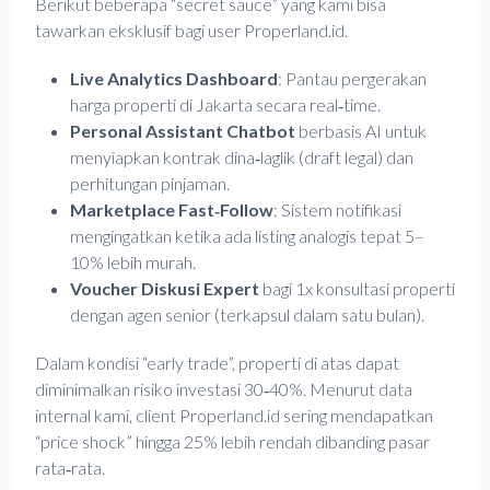
Berikut beberapa “secret sauce” yang kami bisa
tawarkan eksklusif bagi user Properland.id.
Live Analytics Dashboard
: Pantau pergerakan
harga properti di Jakarta secara real‑time.
Personal Assistant Chatbot
berbasis AI untuk
menyiapkan kontrak dina‑laglik (draft legal) dan
perhitungan pinjaman.
Marketplace Fast‑Follow
: Sistem notifikasi
mengingatkan ketika ada listing analogis tepat 5–
10% lebih murah.
Voucher Diskusi Expert
bagi 1x konsultasi properti
dengan agen senior (terkapsul dalam satu bulan).
Dalam kondisi “early trade”, properti di atas dapat
diminimalkan risiko investasi 30‑40%. Menurut data
internal kami, client Properland.id sering mendapatkan
“price shock” hingga 25% lebih rendah dibanding pasar
rata‑rata.