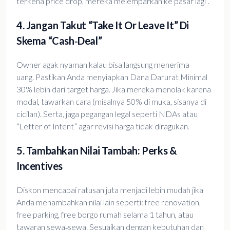
terkena price drop, mereka melemparkan ke pasar lagi”.
4. Jangan Takut “take It Or Leave It” Di
Skema “cash‑deal”
Owner agak nyaman kalau bisa langsung menerima
uang. Pastikan Anda menyiapkan Dana Darurat Minimal
30% lebih dari target harga. Jika mereka menolak karena
modal, tawarkan cara (misalnya 50% di muka, sisanya di
cicilan). Serta, jaga pegangan legal seperti NDAs atau
“Letter of Intent” agar revisi harga tidak diragukan.
5. Tambahkan Nilai Tambah: Perks &
Incentives
Diskon mencapai ratusan juta menjadi lebih mudah jika
Anda menambahkan nilai lain seperti: free renovation,
free parking, free borgo rumah selama 1 tahun, atau
tawaran sewa‑sewa. Sesuaikan dengan kebutuhan dan