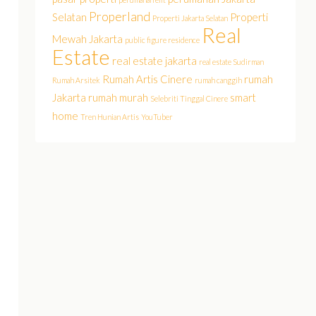
Properland
Selatan
Properti
Properti Jakarta Selatan
Real
Mewah Jakarta
public figure residence
Estate
real estate jakarta
real estate Sudirman
Rumah Artis Cinere
rumah
Rumah Arsitek
rumah canggih
Jakarta
rumah murah
smart
Selebriti Tinggal Cinere
home
Tren Hunian Artis
YouTuber