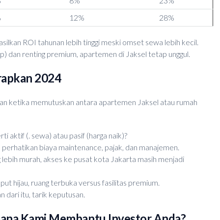
%
8%
23%
%
12%
28%
silkan ROI tahunan lebih tinggi meski omset sewa lebih kecil.
up) dan renting premium, apartemen di Jaksel tetap unggul.
erapkan 2024
anduan ketika memutuskan antara apartemen Jaksel atau rumah
 aktif (. sewa) atau pasif (harga naik)?
n perhatikan biaya maintenance, pajak, dan manajemen.
lebih murah, akses ke pusat kota Jakarta masih menjadi
ut hijau, ruang terbuka versus fasilitas premium.
 dari itu, tarik keputusan.
imana Kami Membantu Investor Anda?