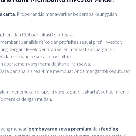
Jakarta
, Properland.id menawarkan beberapa keunggulan
 tren, dan ROI per lokasi terintegrasi.
embantu analisis risiko dan profisitas sesuai profil investor.
gsung dengan developer atau seller, memastikan harga fair.
, dan refinancing secara konsultatif.
n apartemen yang memudahkan aliran sewa.
Data dan analisis real-time membuat Anda mengambil keputusan
alam menemukan properti yang tepat di Jakarta”, setiap milenial,
olio mereka dengan mudah.
i yang mencari
pembayaran sewa premium
dan
feeding
nvestor yang ingin memaksimalkan keuntungan long‑term melalui