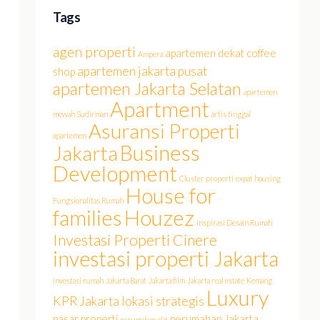
Tags
agen properti
apartemen dekat coffee
Ampera
apartemen jakarta pusat
shop
apartemen Jakarta Selatan
apartemen
Apartment
mewah Sudirman
artis tinggal
Asuransi Properti
apartemen
Business
Jakarta
Development
Cluster properti
expat housing
House for
Fungsionalitas Rumah
families
Houzez
Inspirasi Desain Rumah
Investasi Properti Cinere
investasi properti Jakarta
investasi rumah
Jakarta Barat
Jakarta film
Jakarta real estate
Kemang
Luxury
KPR Jakarta
lokasi strategis
pasar properti
perumahan Jakarta
perumahan elit