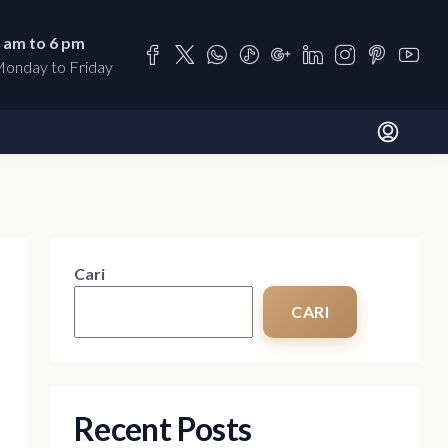
 am to 6 pm
onday to Friday
Cari
CARI
Recent Posts