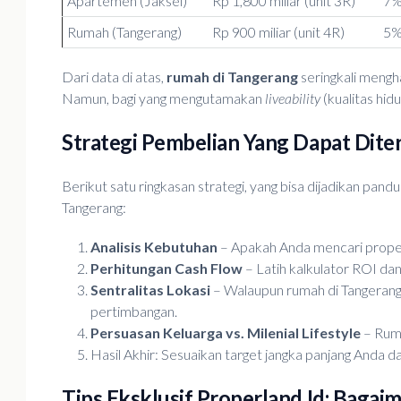
Apartemen (Jaksel)
Rp 1,800 miliar (unit 3R)
7
Rumah (Tangerang)
Rp 900 miliar (unit 4R)
5
Dari data di atas,
rumah di Tangerang
seringkali mengha
Namun, bagi yang mengutamakan
liveability
(kualitas hid
Strategi Pembelian Yang Dapat Dit
Berikut satu ringkasan strategi, yang bisa dijadikan p
Tangerang:
Analisis Kebutuhan
– Apakah Anda mencari properti
Perhitungan Cash Flow
– Latih kalkulator ROI da
Sentralitas Lokasi
– Walaupun rumah di Tangerang 
pertimbangan.
Persuasan Keluarga vs. Milenial Lifestyle
– Rump
Hasil Akhir: Sesuaikan target jangka panjang Anda dan
Tips Eksklusif Properland.id: Baga