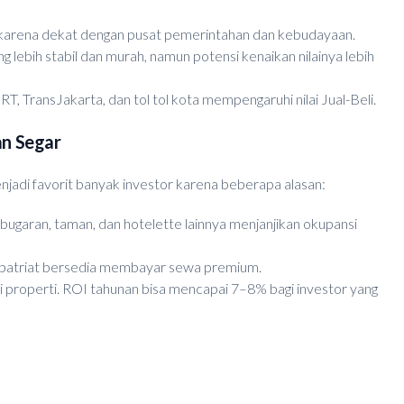
i karena dekat dengan pusat pemerintahan dan kebudayaan.
lebih stabil dan murah, namun potensi kenaikan nilainya lebih
 TransJakarta, dan tol tol kota mempengaruhi nilai Jual-Beli.
n Segar
jadi favorit banyak investor karena beberapa alasan:
kebugaran, taman, dan hotelette lainnya menjanjikan okupansi
spatriat bersedia membayar sewa premium.
i properti. ROI tahunan bisa mencapai 7–8% bagi investor yang