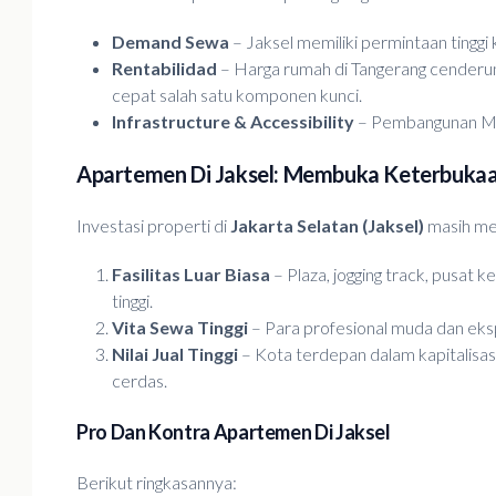
Demand Sewa
– Jaksel memiliki permintaan tingg
Rentabilidad
– Harga rumah di Tangerang cenderung 
cepat salah satu komponen kunci.
Infrastructure & Accessibility
– Pembangunan MRT,
Apartemen Di Jaksel: Membuka Keterbukaa
Investasi properti di
Jakarta Selatan (Jaksel)
masih men
Fasilitas Luar Biasa
– Plaza, jogging track, pusat 
tinggi.
Vita Sewa Tinggi
– Para profesional muda dan ek
Nilai Jual Tinggi
– Kota terdepan dalam kapitalisas
cerdas.
Pro Dan Kontra Apartemen Di Jaksel
Berikut ringkasannya: