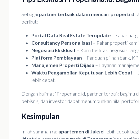
Sebagai
partner terbaik dalam mencari properti di 
berikut:
Portal Data Real Estate Terupdate
– kabar harga,
Consultancy Personalisasi
– Pakar properti kami m
Negosiasi Eksklusif
– Kami fasilitasi negosiasi lan
Platform Pembiayaan
– Panduan pilihan bank, KPR
Manajemen Properti Dijasa
– Layanan manajeme
Waktu Pengambilan Keputusan Lebih Cepat
– 
lebih cepat.
Dengan kalimat “Properland.id, partner terbaik bagimu d
pebisnis, dan investor dapat menumbuhkan nilai portof
Kesimpulan
Inilah samman ra:
apartemen di Jaksel
lebih cocok bag
lifestyle
, sementara
rumah di Tangerang
ideal bagi i