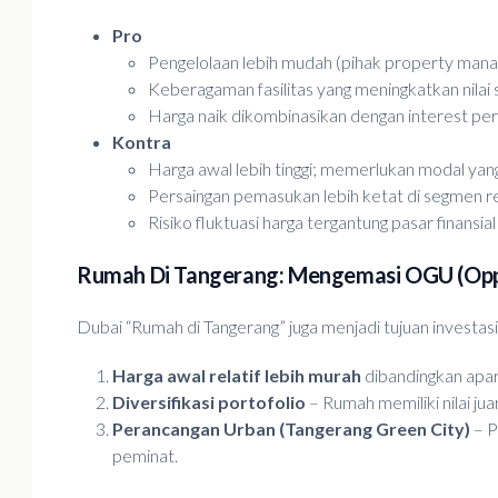
Pro
Pengelolaan lebih mudah (pihak property man
Keberagaman fasilitas yang meningkatkan nilai
Harga naik dikombinasikan dengan interest pe
Kontra
Harga awal lebih tinggi; memerlukan modal yan
Persaingan pemasukan lebih ketat di segmen re
Risiko fluktuasi harga tergantung pasar finansia
Rumah Di Tangerang: Mengemasi OGU (Opp
Dubai “Rumah di Tangerang” juga menjadi tujuan investas
Harga awal relatif lebih murah
dibandingkan apar
Diversifikasi portofolio
– Rumah memiliki nilai jua
Perancangan Urban (Tangerang Green City)
– P
peminat.