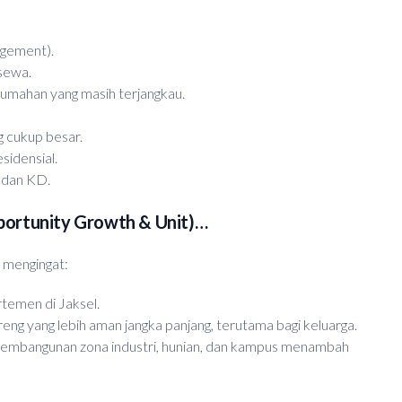
agement).
 sewa.
rumahan yang masih terjangkau.
g cukup besar.
sidensial.
l dan KD.
ortunity Growth & Unit)…
i mengingat:
temen di Jaksel.
reng yang lebih aman jangka panjang, terutama bagi keluarga.
embangunan zona industri, hunian, dan kampus menambah