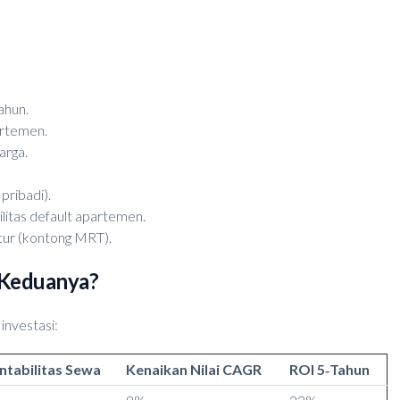
ahun.
artemen.
arga.
ribadi).
litas default apartemen.
ktur (kontong MRT).
 Keduanya?
investasi:
ntabilitas Sewa
Kenaikan Nilai CAGR
ROI 5‑Tahun