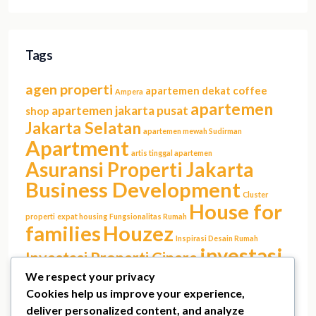
Tags
agen properti
apartemen dekat coffee
Ampera
apartemen
apartemen jakarta pusat
shop
Jakarta Selatan
apartemen mewah Sudirman
Apartment
artis tinggal apartemen
Asuransi Properti Jakarta
Business Development
Cluster
House for
properti
expat housing
Fungsionalitas Rumah
families
Houzez
Inspirasi Desain Rumah
investasi
Investasi Properti Cinere
properti Jakarta
We respect your privacy
investasi rumah
Jakarta Barat
Cookies help us improve your experience,
KPR Jakarta
lokasi
Jakarta film
Jakarta real estate
Kemang
deliver personalized content, and analyze
Luxury