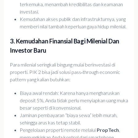
terkemuka, menambah kredibilitas dan keamanan
investasi.
Kemudahan akses publik dan infrastrukturnya, yang
memberi nilai tambah keperluan gaya hidup milenial.
3. Kemudahan Finansial Bagi Milenial Dan
Investor Baru
Para milenial seringkali bingung mulai berinvestasi di
properti. PIK 2 bisa jadi solusi pass‑through economic
pattern yang kalian butuhkan:
Biaya awal rendah: Karena hanya mengharuskan
deposit 5%, Anda tidak perlu menyiapkan uang muka
besar seperti di konvensional.
Jaminan pembayaran “biaya sewa” lebih murah,
sehingga arus kas tetap stabil.
Pengelolaan properti remote melalui
PropTech
,
memungkinkan Anda kontrol dari smartphone.