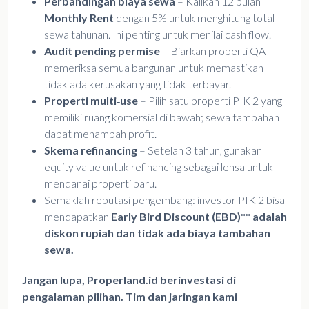
Perbandingan biaya sewa
– Kalikan 12 bulan
Monthly Rent
dengan 5% untuk menghitung total
sewa tahunan. Ini penting untuk menilai cash flow.
Audit pending permise
– Biarkan properti QA
memeriksa semua bangunan untuk memastikan
tidak ada kerusakan yang tidak terbayar.
Properti multi‑use
– Pilih satu properti PIK 2 yang
memiliki ruang komersial di bawah; sewa tambahan
dapat menambah profit.
Skema refinancing
– Setelah 3 tahun, gunakan
equity value untuk refinancing sebagai lensa untuk
mendanai properti baru.
Semaklah reputasi pengembang: investor PIK 2 bisa
mendapatkan
Early Bird Discount (EBD)** adalah
diskon rupiah dan tidak ada biaya tambahan
sewa.
Jangan lupa,
Properland.id
berinvestasi di
pengalaman pilihan. Tim dan jaringan kami