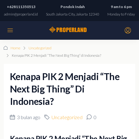
+628111350513
Pondok Indah
9 am to 6 pm
admin@properland.id
South Jakarta City, Jakarta 12340
Monday to Friday
Home
Uncategorized
Kenapa PIK 2 Menjadi “The Next Big Thing” di Indonesia?
Kenapa PIK 2 Menjadi “The
Next Big Thing” Di
Indonesia?
3 bulan ago
Uncategorized
0
Kenapa PIK 2 Menjadi “The Next Big